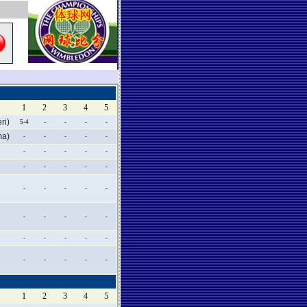
1
2
3
4
5
i)
5-4
-
-
-
-
a)
-
-
-
-
-
-
-
-
-
-
-
-
-
-
-
-
-
-
-
-
-
-
-
-
-
-
-
-
-
-
-
-
-
-
-
1
2
3
4
5