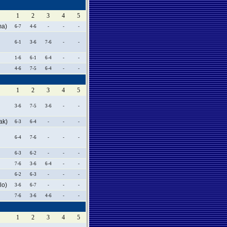
1
2
3
4
5
a)
6-7
4-6
-
-
-
6-1
3-6
7-6
-
-
1-6
6-1
6-4
-
-
4-6
7-5
6-4
-
-
1
2
3
4
5
3-6
7-5
3-6
-
-
ak)
6-3
6-4
-
-
-
6-4
7-6
-
-
-
6-3
6-2
-
-
-
7-6
3-6
6-4
-
-
6-2
6-3
-
-
-
o)
3-6
6-7
-
-
-
7-6
3-6
4-6
-
-
1
2
3
4
5