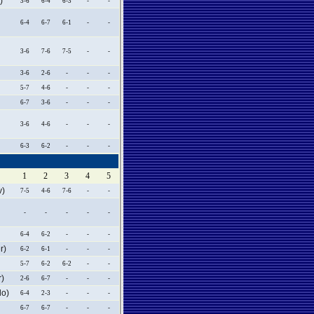
)
3-6
6-4
6-3
-
-
6-4
6-7
6-1
-
-
3-6
7-6
7-5
-
-
3-6
2-6
-
-
-
5-7
4-6
-
-
-
6-7
3-6
-
-
-
3-6
4-6
-
-
-
6-3
6-2
-
-
-
1
2
3
4
5
)
7-5
4-6
7-6
-
-
-
-
-
-
-
6-4
6-2
-
-
-
r)
6-2
6-1
-
-
-
5-7
6-2
6-2
-
-
)
2-6
6-7
-
-
-
o)
6-4
2-3
-
-
-
6-7
6-7
-
-
-