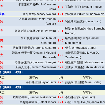
卡雷諾布斯塔(Pablo Carreno-
完
1 - 2
瓦朗坦·魯瓦耶(Valentin Royer)
Busta)
退赛
斯瓦傑達(Zachary Svajda)
1 - 1
沙波瓦洛夫(Denis Shapovalov)
丹尼爾·梅里達(Daniel Merida
完
2 - 1
利亚姆.德拉克勒(Liam Draxl)
Aguilar)
羅曼·布魯查加(Andres Burruch
完
阿列克謝·波佩林(Alexei Popyrin)
2 - 1
Roman)
胡安.曼努埃爾(Juan Manuel
哈馬德.梅傑多維奇(Hamad
完
2 - 0
Cerundolo)
Medjedovic)
完
特倫斯·阿特馬納(Terence Atmane)
2 - 1
傑克.德拉佩(Jack Draper)
姆佩奇·佩里卡爾(Giovanni Mpetshi
德贊德西羅普(Botic Van De
完
1 - 2
Perricard)
Zandschulp)
完
洛倫佐·索內戈(Lorenzo Sonego)
0 - 2
格里克斯普爾(Tallon Griekspoor
完
新藤真太郎(Shintaro Mochizuki)
0 - 2
法比安·馬洛桑(Fabian Marozsa
公開賽（美國），硬地 ↓
状态
主球员
比分
客球员
完
泰勒弗里茨(Taylor Fritz)
2 - 0
拉斐爾·霍達爾(Rafael Jodar)
公開賽（美國），硬地 ↓
状态
主球员
比分
客球员
完
布蘭登·中島(Brandon Nakashima)
1 - 2
泰勒弗里茨(Taylor Fritz)
完
拉斐爾·霍達爾(Rafael Jodar)
2 - 1
亞歷山大.塔比洛(Alejandro Tabil