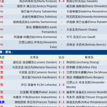
1盘
瑪莎科斯秋克(Marta Kostyuk)
0 - 0
斯維亞特克(Iga Swiatek)
傑西卡·佩古拉(Jessica Pegula)
-
戴安娜·施耐德(Diana Shnaider)
NS
薩巴倫卡(Aryna Sabalenka)
-
卡捷琳娜(Ekaterina Alexandrov
NS
史維托琳娜(Elina Svitolina)
-
阿尼西莫娃(Amanda Anisimova
NS
薩姆索諾娃(Liudmila Samsonova)
-
伊蓮娜·萊巴金娜(Elena Rybakin
NS
萊拉·費爾南德斯(Leylah
-
大坂直美(Naomi Osaka)
NS
Fernandez)
阿麗娜·科爾涅娃(Alina Korneeva)
-
可可·高芙(Coco Gauff)
NS
亞歷山德拉.伊埃拉(Alexandra
-
貝琳達·本西奇(Belinda Bencic)
NS
Eala)
開賽，硬地 ↓
状态
主球员
比分
客球员
完
盧恰諾·達德爾里(Luciano Darderi)
2 - 1
商竣程(Juncheng Shang)
完
马里亚诺·纳沃内(Mariano Navone)
0 - 2
阿蒂爾·菲斯(Arthur Fils)
完
卡莫隆·諾里(Cameron Norrie)
2 - 1
亞歷克斯米娜爾(Alex De Minaur
完
漢夫曼(Yannick Hanfmann)
0 - 2
努諾·博爾赫斯(Nuno Borges)
亞歷山大·布洛克斯(Alexander
完
伊日·萊赫奇卡(Jiri Lehecka)
2 - 0
Blockx)
完
拉斐爾·霍達爾(Rafael Jodar)
2 - 0
穆塞蒂.洛倫佐(Lorenzo Musetti)
完
布蘭登·中島(Brandon Nakashima)
2 - 1
蒂多昂·德羅蓋(Titouan Droguet
退赛
弗朗西斯·蒂亞菲(Frances Tiafoe)
0 - 1
林德克內希(Arthur Rinderknech