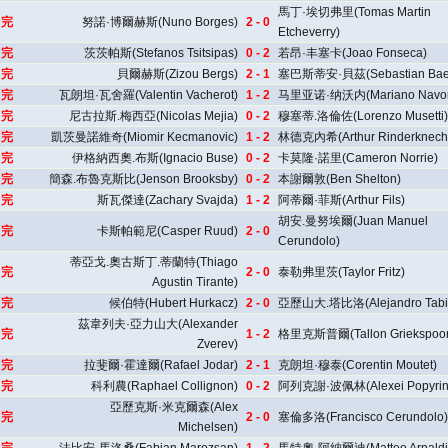
馬丁·埃切弗里(Tomas Martin
完
努諾·博爾赫斯(Nuno Borges)
2 - 0
Etcheverry)
完
茨茨帕斯(Stefanos Tsitsipas)
0 - 2
若昂·丰塞卡(Joao Fonseca)
完
貝爾赫斯(Zizou Bergs)
2 - 1
塞巴斯蒂安·貝茲(Sebastian Bae
完
瓦朗坦·瓦舍羅(Valentin Vacherot)
1 - 2
马里亚诺·纳沃内(Mariano Navo
完
尼古拉斯.梅西亞(Nicolas Mejia)
0 - 2
穆塞蒂.洛倫佐(Lorenzo Musetti)
完
凱茨曼諾維奇(Miomir Kecmanovic)
1 - 2
林德克內希(Arthur Rinderknech
完
伊格納西奧.布斯(Ignacio Buse)
0 - 2
卡莫隆·諾里(Cameron Norrie)
完
簡森.布魯克斯比(Jenson Brooksby)
0 - 2
本謝爾敦(Ben Shelton)
完
斯瓦傑達(Zachary Svajda)
1 - 2
阿蒂爾·菲斯(Arthur Fils)
胡安.曼努埃爾(Juan Manuel
完
卡斯帕範尼(Casper Ruud)
2 - 0
Cerundolo)
蒂亞戈.奧古斯丁.蒂蘭特(Thiago
完
2 - 0
泰勒弗里茨(Taylor Fritz)
Agustin Tirante)
完
候伯特(Hubert Hurkacz)
2 - 0
亞歷山大.塔比洛(Alejandro Tabil
茲韋列夫·亞力山大(Alexander
完
1 - 2
格里克斯普爾(Tallon Griekspoor
Zverev)
完
拉斐爾·霍達爾(Rafael Jodar)
2 - 1
克朗坦·穆泰(Corentin Moutet)
完
科利農(Raphael Collignon)
0 - 2
阿列克謝·波佩林(Alexei Popyrin
亞歷克斯·米克爾森(Alex
完
2 - 0
塞倫多洛(Francisco Cerundolo)
Michelsen)