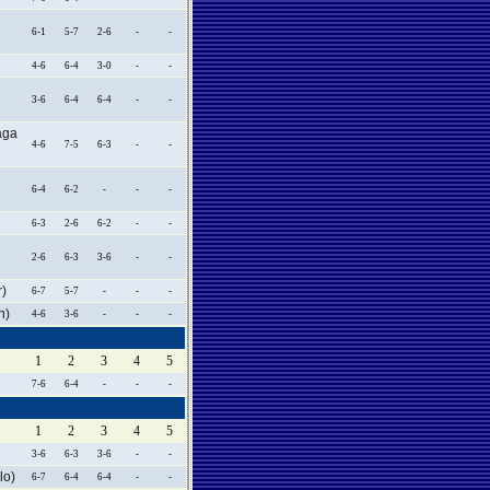
6-1
5-7
2-6
-
-
4-6
6-4
3-0
-
-
3-6
6-4
6-4
-
-
aga
4-6
7-5
6-3
-
-
6-4
6-2
-
-
-
6-3
2-6
6-2
-
-
2-6
6-3
3-6
-
-
)
6-7
5-7
-
-
-
n)
4-6
3-6
-
-
-
1
2
3
4
5
7-6
6-4
-
-
-
1
2
3
4
5
3-6
6-3
3-6
-
-
o)
6-7
6-4
6-4
-
-