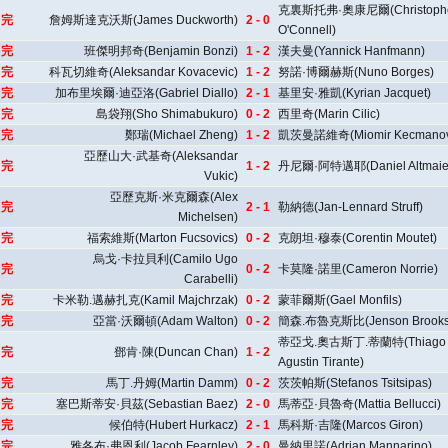
克裏斯托弗·奧康尼爾(Christoph
完
詹姆斯達克沃斯(James Duckworth)
2 - 0
O'Connell)
完
班傑明邦奇(Benjamin Bonzi)
1 - 2
漢夫曼(Yannick Hanfmann)
完
科瓦切維奇(Aleksandar Kovacevic)
1 - 2
努諾·博爾赫斯(Nuno Borges)
完
加布里埃爾·迪亞洛(Gabriel Diallo)
2 - 1
基里安·雅凱(Kyrian Jacquet)
完
島袋翔(Sho Shimabukuro)
0 - 2
西里奇(Marin Cilic)
完
鄭瑞(Michael Zheng)
1 - 2
凱茨曼諾維奇(Miomir Kecmanov
亞歷山大·武基奇(Aleksandar
完
1 - 2
丹尼爾·阿特邁耶(Daniel Altmaie
Vukic)
亞歷克斯·米克爾森(Alex
完
2 - 1
勒納德(Jan-Lennard Struff)
Michelsen)
完
福索維斯(Marton Fucsovics)
0 - 2
克朗坦·穆泰(Corentin Moutet)
烏戈·卡拉貝利(Camilo Ugo
完
0 - 2
卡莫隆·諾里(Cameron Norrie)
Carabelli)
完
卡米勒.邁赫扎克(Kamil Majchrzak)
0 - 2
蒙菲爾斯(Gael Monfils)
完
亞當·沃爾頓(Adam Walton)
0 - 2
簡森.布魯克斯比(Jenson Brooks
蒂亞戈.奧古斯丁.蒂蘭特(Thiago
完
鄧肯·陳(Duncan Chan)
1 - 2
Agustin Tirante)
完
馬丁.丹姆(Martin Damm)
0 - 2
茨茨帕斯(Stefanos Tsitsipas)
完
塞巴斯蒂安·貝茲(Sebastian Baez)
2 - 0
馬蒂亞·貝魯奇(Mattia Bellucci)
完
候伯特(Hubert Hurkacz)
2 - 1
馬科斯·吉隆(Marcos Giron)
完
雅各布·弗恩利(Jacob Fearnley)
2 - 0
曼納里諾(Adrian Mannarino)