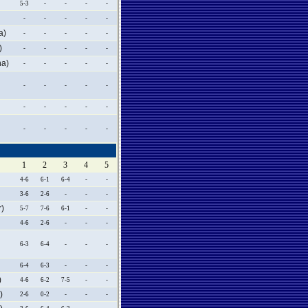
5-3
-
-
-
-
-
-
-
-
-
a)
-
-
-
-
-
)
-
-
-
-
-
a)
-
-
-
-
-
-
-
-
-
-
-
-
-
-
-
-
-
-
-
-
1
2
3
4
5
4-6
6-1
6-4
-
-
3-6
2-6
-
-
-
)
5-7
7-6
6-1
-
-
4-6
2-6
-
-
-
6-3
6-4
-
-
-
6-4
6-3
-
-
-
)
4-6
6-2
7-5
-
-
)
2-6
0-2
-
-
-