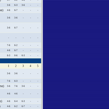
)
5-7
6-2
4-6
-
-
3-6
6-3
3-6
-
-
e)
4-6
6-7
-
-
-
3-6
3-6
-
-
-
3-6
6-7
-
-
-
-
-
-
-
-
7-6
6-2
-
-
-
4-6
6-7
-
-
-
6-3
0-6
6-3
-
-
1
2
3
4
5
3-6
3-6
-
-
-
7-6
6-3
-
-
-
ne)
3-6
7-6
3-6
-
-
4-6
4-6
-
-
-
e)
4-6
6-4
6-3
-
-
)
4-6
6-2
6-7
-
-