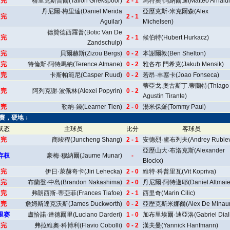
完
格里克斯普爾(Tallon Griekspoor)
2 - 1
馬特奧·阿納爾迪(Matteo Arnaldi
丹尼爾·梅里達(Daniel Merida
亞歷克斯·米克爾森(Alex
完
2 - 1
Aguilar)
Michelsen)
德贊德西羅普(Botic Van De
完
2 - 1
候伯特(Hubert Hurkacz)
Zandschulp)
完
貝爾赫斯(Zizou Bergs)
0 - 2
本謝爾敦(Ben Shelton)
完
特倫斯·阿特馬納(Terence Atmane)
0 - 2
雅各布.門希克(Jakub Mensik)
完
卡斯帕範尼(Casper Ruud)
0 - 2
若昂·丰塞卡(Joao Fonseca)
蒂亞戈.奧古斯丁.蒂蘭特(Thiago
完
阿列克謝·波佩林(Alexei Popyrin)
0 - 2
Agustin Tirante)
完
勒納·錢(Learner Tien)
2 - 0
湯米保羅(Tommy Paul)
開賽，硬地 ↓
状态
主球员
比分
客球员
完
商竣程(Juncheng Shang)
2 - 1
安德烈·盧布列夫(Andrey Rublev
亞歷山大·布洛克斯(Alexander
弃权
豪梅·穆納爾(Jaume Munar)
-
Blockx)
完
伊日·萊赫奇卡(Jiri Lehecka)
2 - 0
維特·科普里瓦(Vit Kopriva)
完
布蘭登·中島(Brandon Nakashima)
2 - 0
丹尼爾·阿特邁耶(Daniel Altmaie
完
弗朗西斯·蒂亞菲(Frances Tiafoe)
2 - 1
西里奇(Marin Cilic)
完
詹姆斯達克沃斯(James Duckworth)
0 - 2
亞歷克斯米娜爾(Alex De Minaur
退赛
盧恰諾·達德爾里(Luciano Darderi)
1 - 0
加布里埃爾·迪亞洛(Gabriel Diall
完
弗拉維奧·科博利(Flavio Cobolli)
0 - 2
漢夫曼(Yannick Hanfmann)