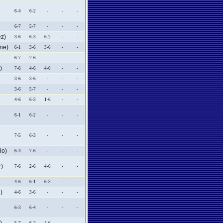
6-4
6-2
-
-
-
6-7
5-7
-
-
-
z)
3-6
6-3
6-2
-
-
ne)
6-1
3-6
3-6
-
-
6-7
2-6
-
-
-
)
7-6
4-6
4-6
-
-
3-6
3-6
-
-
-
3-6
5-7
-
-
-
4-6
6-3
1-6
-
-
6-1
6-2
-
-
-
7-5
6-3
-
-
-
o)
6-4
7-6
-
-
-
)
7-6
2-6
4-6
-
-
4-6
6-1
6-3
-
-
)
4-6
3-6
-
-
-
6-3
6-4
-
-
-