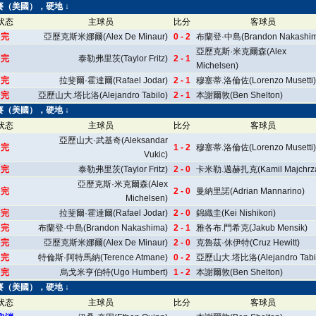
公開賽（美國），硬地 ↓
状态
主球员
比分
客球员
完
亞歷克斯米娜爾(Alex De Minaur)
0 - 2
布蘭登·中島(Brandon Nakashim
亞歷克斯·米克爾森(Alex
完
泰勒弗里茨(Taylor Fritz)
2 - 1
Michelsen)
完
拉斐爾·霍達爾(Rafael Jodar)
2 - 1
穆塞蒂.洛倫佐(Lorenzo Musetti)
完
亞歷山大.塔比洛(Alejandro Tabilo)
2 - 1
本謝爾敦(Ben Shelton)
公開賽（美國），硬地 ↓
状态
主球员
比分
客球员
亞歷山大·武基奇(Aleksandar
完
1 - 2
穆塞蒂.洛倫佐(Lorenzo Musetti)
Vukic)
完
泰勒弗里茨(Taylor Fritz)
2 - 0
卡米勒.邁赫扎克(Kamil Majchrz
亞歷克斯·米克爾森(Alex
完
2 - 0
曼納里諾(Adrian Mannarino)
Michelsen)
完
拉斐爾·霍達爾(Rafael Jodar)
2 - 0
錦織圭(Kei Nishikori)
完
布蘭登·中島(Brandon Nakashima)
2 - 1
雅各布.門希克(Jakub Mensik)
完
亞歷克斯米娜爾(Alex De Minaur)
2 - 0
克魯茲·休伊特(Cruz Hewitt)
完
特倫斯·阿特馬納(Terence Atmane)
0 - 2
亞歷山大.塔比洛(Alejandro Tabil
完
烏戈米亨伯特(Ugo Humbert)
1 - 2
本謝爾敦(Ben Shelton)
公開賽（美國），硬地 ↓
状态
主球员
比分
客球员