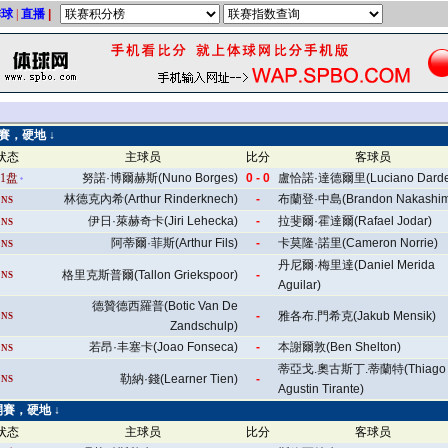
排球
|
直播
|
開賽，硬地 ↓
状态
主球员
比分
客球员
1盘
努諾·博爾赫斯(Nuno Borges)
0 - 0
盧恰諾·達德爾里(Luciano Darder
林德克內希(Arthur Rinderknech)
-
布蘭登·中島(Brandon Nakashim
NS
伊日·萊赫奇卡(Jiri Lehecka)
-
拉斐爾·霍達爾(Rafael Jodar)
NS
阿蒂爾·菲斯(Arthur Fils)
-
卡莫隆·諾里(Cameron Norrie)
NS
丹尼爾·梅里達(Daniel Merida
格里克斯普爾(Tallon Griekspoor)
-
NS
Aguilar)
德贊德西羅普(Botic Van De
-
雅各布.門希克(Jakub Mensik)
NS
Zandschulp)
若昂·丰塞卡(Joao Fonseca)
-
本謝爾敦(Ben Shelton)
NS
蒂亞戈.奧古斯丁.蒂蘭特(Thiago
勒納·錢(Learner Tien)
-
NS
Agustin Tirante)
開賽，硬地 ↓
状态
主球员
比分
客球员