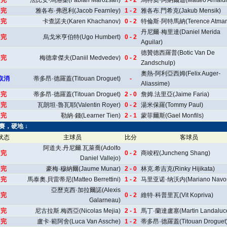
完
法比安·馬洛桑(Fabian Marozsan)
1 - 2
馬特奧·阿納爾迪(Matteo Arnaldi
完
雅各布·弗恩利(Jacob Fearnley)
1 - 2
雅各布.門希克(Jakub Mensik)
完
卡查諾夫(Karen Khachanov)
0 - 2
特倫斯·阿特馬納(Terence Atman
丹尼爾·梅里達(Daniel Merida
完
烏戈米亨伯特(Ugo Humbert)
0 - 2
Aguilar)
德贊德西羅普(Botic Van De
完
梅德韋傑夫(Daniil Medvedev)
0 - 2
Zandschulp)
奧熱-阿利亞西姆(Felix Auger-
取消
蒂多昂·德羅蓋(Titouan Droguet)
-
Aliassime)
完
蒂多昂·德羅蓋(Titouan Droguet)
2 - 0
詹姆.法里亞(Jaime Faria)
完
瓦朗坦·魯瓦耶(Valentin Royer)
0 - 2
湯米保羅(Tommy Paul)
完
勒納·錢(Learner Tien)
2 - 1
蒙菲爾斯(Gael Monfils)
開賽，硬地 ↓
状态
主球员
比分
客球员
阿道夫.丹尼爾.瓦萊喬(Adolfo
完
0 - 2
商竣程(Juncheng Shang)
Daniel Vallejo)
完
豪梅·穆納爾(Jaume Munar)
2 - 0
林克.希吉克(Rinky Hijikata)
完
馬泰奧.貝雷蒂尼(Matteo Berrettini)
1 - 2
马里亚诺·纳沃内(Mariano Navo
亞歷克西·加拉爾諾(Alexis
完
0 - 2
維特·科普里瓦(Vit Kopriva)
Galarneau)
完
尼古拉斯.梅西亞(Nicolas Mejia)
2 - 1
馬丁·蘭達盧塞(Martin Landaluc
完
盧卡·範阿舍(Luca Van Assche)
1 - 2
蒂多昂·德羅蓋(Titouan Droguet