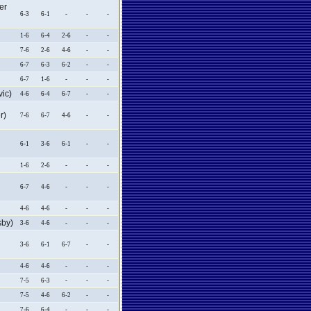
er
6-3
6-1
-
-
-
1-6
6-4
2-6
-
-
7-6
2-6
4-6
-
-
6-7
6-3
6-2
-
-
6-7
1-6
-
-
-
ic)
4-6
6-4
6-7
-
-
r)
7-6
6-7
4-6
-
-
6-1
3-6
6-1
-
-
1-6
2-6
-
-
-
6-7
4-6
-
-
-
4-6
4-6
-
-
-
by)
3-6
4-6
-
-
-
3-6
6-1
6-7
-
-
4-6
4-6
-
-
-
7-5
6-3
-
-
-
7-5
4-6
6-2
-
-
7-6
6-4
-
-
-