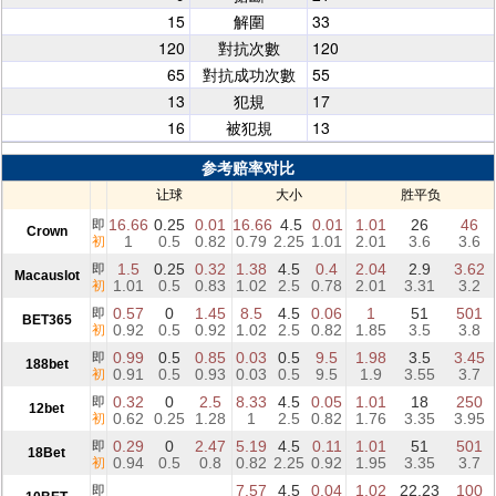
15
解圍
33
120
對抗次數
120
65
對抗成功次數
55
13
犯規
17
16
被犯規
13
参考赔率对比
让球
大小
胜平负
16.66
0.25
0.01
16.66
4.5
0.01
1.01
26
46
即
Crown
1
0.5
0.82
0.79
2.25
1.01
2.01
3.6
3.6
初
1.5
0.25
0.32
1.38
4.5
0.4
2.04
2.9
3.62
即
Macauslot
1.01
0.5
0.83
1.02
2.5
0.78
2.01
3.31
3.2
初
0.57
0
1.45
8.5
4.5
0.06
1
51
501
即
BET365
0.92
0.5
0.92
1.02
2.5
0.82
1.85
3.5
3.8
初
0.99
0.5
0.85
0.03
0.5
9.5
1.98
3.5
3.45
即
188bet
0.91
0.5
0.93
0.03
0.5
9.5
1.9
3.55
3.7
初
0.32
0
2.5
8.33
4.5
0.05
1.01
18
250
即
12bet
0.62
0.25
1.28
1
2.5
0.82
1.76
3.35
3.95
初
0.29
0
2.47
5.19
4.5
0.11
1.01
51
501
即
18Bet
0.94
0.5
0.8
0.82
2.25
0.92
1.95
3.35
3.7
初
7.57
4.5
0.04
1.02
22.23
100
即