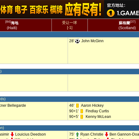
[84]
[37]
受让一球
海地
蘇格蘭
[-1]
(Haiti)
(Scotland)
28'
John McGinn
)
rds)
ner Bellegarde
46'
Aaron Hickey
90+1'
Findlay Curtis
90+5'
Kenny McLean
on)
asimir
Louicius Deedson
75'
Ryan Christie
Ben Gannon-Doa