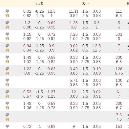
让球
大小
0.02
-0.25
12.5
11.11
1.5
0.03
111
即
0.82
-1.25
1
0.82
2.5
0.98
6.8
初
1.2
0
0.62
1.28
1.5
0.5
5
即
0.88
-1.25
0.96
0.8
2.5
1
6
初
1.15
0
0.72
7.25
1.5
0.08
501
即
0.92
-1.25
0.92
1.02
2.75
0.82
6
初
0.94
-1.25
0.9
0.02
0.5
12.5
7
即
0.94
-1.25
0.9
0.02
0.5
12.5
7
初
1.49
0
0.59
8.33
1.5
0.05
300
即
1.02
-1.25
0.82
0.99
2.75
0.83
6.3
初
1.22
0
0.63
3.49
1.5
0.19
128
即
0.8
-1.25
0.95
0.86
2.5
0.89
6.75
初
5.71
1.5
0.08
100
2
即
0.85
2.5
0.89
6.8
初
0.53
-1.5
1.37
12
2.5
0.02
61
即
0.57
-1.5
1.25
0.83
2.5
0.91
7
初
1.49
0
0.59
8.33
1.5
0.05
300
即
1.06
-1.25
0.78
0.99
2.75
0.83
6.7
初
7.5
即
7.5
初
0.72
-1
0.89
9
1.5
0.05
151
即