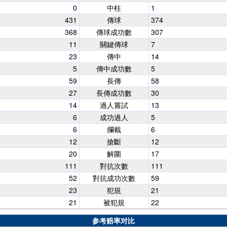
0
中柱
1
431
傳球
374
368
傳球成功數
307
11
關鍵傳球
7
23
傳中
14
5
傳中成功數
5
59
長傳
58
27
長傳成功數
30
14
過人嘗試
13
6
成功過人
5
6
攔截
6
12
搶斷
12
20
解圍
17
111
對抗次數
111
52
對抗成功次數
59
23
犯規
21
21
被犯規
22
参考赔率对比