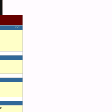
0-1
k