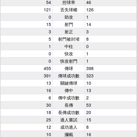
54
控球率
46
121
丟失球權
126
0
助攻
1
15
射門
14
3
射正
3
5
射門被封堵
8
1
中柱
0
0
快攻
1
0
快攻射門
1
455
傳球
398
391
傳球成功數
323
13
關鍵傳球
10
16
傳中
13
6
傳中成功數
2
30
長傳
53
18
長傳成功數
20
25
過人嘗試
15
12
成功過人
8
10
攔截
16