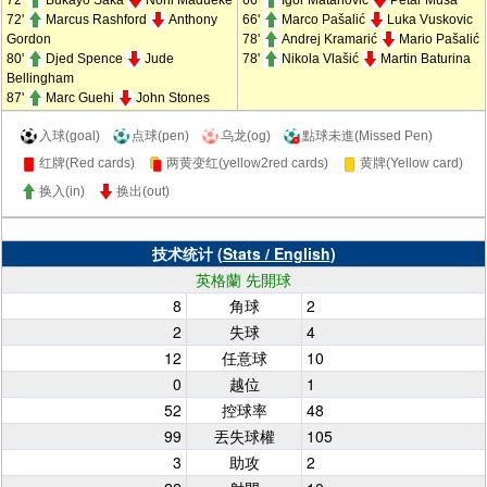
72'
Bukayo Saka
Noni Madueke
66'
Igor Matanovic
Petar Musa
72'
Marcus Rashford
Anthony
66'
Marco Pašalić
Luka Vuskovic
Gordon
78'
Andrej Kramarić
Mario Pašalić
80'
Djed Spence
Jude
78'
Nikola Vlašić
Martin Baturina
Bellingham
87'
Marc Guehi
John Stones
入球(goal)
点球(pen)
乌龙(og)
點球未進(Missed Pen)
红牌(Red cards)
两黄变红(yellow2red cards)
黄牌(Yellow card)
换入(in)
换出(out)
技术统计 (
Stats / English
)
英格蘭 先開球
8
角球
2
2
失球
4
12
任意球
10
0
越位
1
52
控球率
48
99
丟失球權
105
3
助攻
2