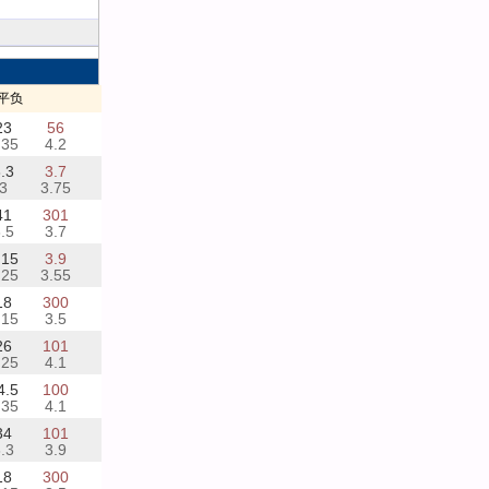
平负
23
56
.35
4.2
.3
3.7
3
3.75
41
301
.5
3.7
.15
3.9
.25
3.55
18
300
.15
3.5
26
101
.25
4.1
4.5
100
.35
4.1
34
101
.3
3.9
18
300