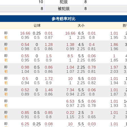
10
犯規
8
8
被犯規
8
参考赔率对比
让球
大小
胜
16.66
0.25
0.01
16.66
6.5
0.01
1.01
即
0.95
0.5
0.87
1
2.25
0.8
1.95
3
初
0.54
0
1.28
1.38
4.5
0.4
1.86
3
即
0.98
0.5
0.86
0.99
2.25
0.81
1.96
初
0.55
0
1.5
8.5
5.5
0.06
1
即
0.95
0.5
0.9
1
2.25
0.85
1.85
3
初
0.98
0.5
0.86
1.04
2.25
0.78
1.97
3
即
1.04
0.5
0.86
1.07
2.25
0.81
2.03
3
初
0.5
0
1.72
10
5.5
0.03
1.01
即
0.94
0.5
0.9
1
2.25
0.82
1.94
3
初
0.52
0
1.46
7.34
5.5
0.06
1.01
即
0.89
0.5
0.86
0.94
2.25
0.8
1.87
3
初
6.53
5.5
0.06
1.01
1
即
0.97
2.25
0.78
1.93
3
初
0.85
0.5
0.85
0.22
2.5
3
1.01
即
0.91
0.5
0.8
1.15
2.5
0.65
2
3
初
6.25
0.25
0.08
10
5.5
0.03
1.01
即