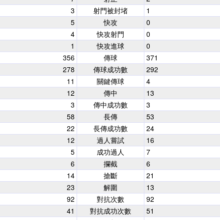
3
射門被封堵
1
5
快攻
0
4
快攻射門
0
1
快攻進球
0
356
傳球
371
278
傳球成功數
292
11
關鍵傳球
4
12
傳中
13
3
傳中成功數
3
58
長傳
53
22
長傳成功數
24
12
過人嘗試
16
5
成功過人
7
6
攔截
6
14
搶斷
21
23
解圍
13
92
對抗次數
92
41
對抗成功次數
51