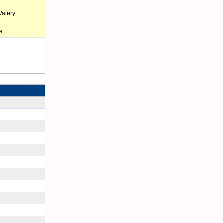
Valery
e