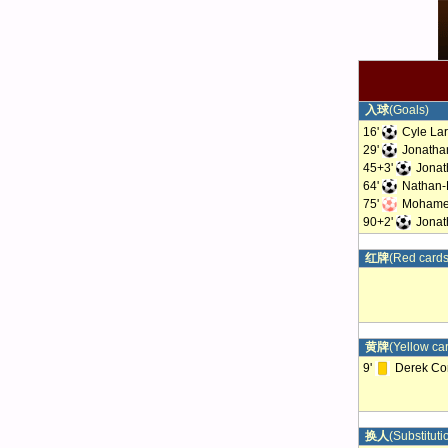
入球
(Goals)
16'
Cyle Lar
29'
Jonatha
45+3'
Jonat
64'
Nathan-D
75'
Mohamed
90+2'
Jonat
红牌
(Red cards
黄牌
(Yellow ca
9'
Derek Cor
换人
(Substituti