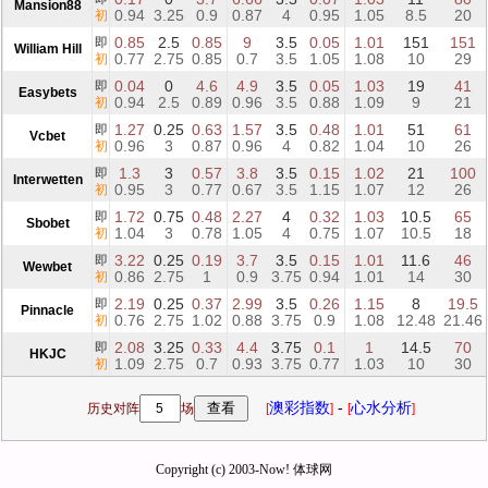
Mansion88
0.94
3.25
0.9
0.87
4
0.95
1.05
8.5
20
初
0.85
2.5
0.85
9
3.5
0.05
1.01
151
151
即
William Hill
0.77
2.75
0.85
0.7
3.5
1.05
1.08
10
29
初
0.04
0
4.6
4.9
3.5
0.05
1.03
19
41
即
Easybets
0.94
2.5
0.89
0.96
3.5
0.88
1.09
9
21
初
1.27
0.25
0.63
1.57
3.5
0.48
1.01
51
61
即
Vcbet
0.96
3
0.87
0.96
4
0.82
1.04
10
26
初
1.3
3
0.57
3.8
3.5
0.15
1.02
21
100
即
Interwetten
0.95
3
0.77
0.67
3.5
1.15
1.07
12
26
初
1.72
0.75
0.48
2.27
4
0.32
1.03
10.5
65
即
Sbobet
1.04
3
0.78
1.05
4
0.75
1.07
10.5
18
初
3.22
0.25
0.19
3.7
3.5
0.15
1.01
11.6
46
即
Wewbet
0.86
2.75
1
0.9
3.75
0.94
1.01
14
30
初
2.19
0.25
0.37
2.99
3.5
0.26
1.15
8
19.5
即
Pinnacle
0.76
2.75
1.02
0.88
3.75
0.9
1.08
12.48
21.46
初
2.08
3.25
0.33
4.4
3.75
0.1
1
14.5
70
即
HKJC
1.09
2.75
0.7
0.93
3.75
0.77
1.03
10
30
初
澳彩指数
-
心水分析
历史对阵
场
[
]
[
]
Copyright (c) 2003-Now! 体球网