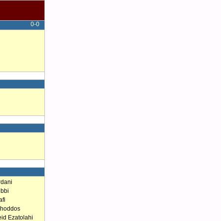
0-0
rdani
bbi
fi
hoddos
id Ezatolahi