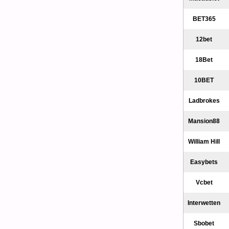
BET365
12bet
18Bet
10BET
Ladbrokes
Mansion88
William Hill
Easybets
Vcbet
Interwetten
Sbobet