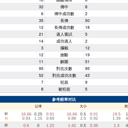
32
傳中
8
6
傳中成功數
2
35
長傳
50
12
長傳成功數
18
21
過人嘗試
5
14
成功過人
2
3
攔截
12
12
搶斷
19
11
解圍
51
95
對抗次數
95
52
對抗成功次數
43
7
犯規
9
8
被犯規
5
参考赔率对比
让球
大小
胜
16.66
0.25
0.01
16.66
0.5
0.01
19.5
1
即
0.93
1.25
0.89
0.88
2.5
0.92
1.39
4
初
0.6
0
1.22
1.42
0.5
0.36
1.3
4
即