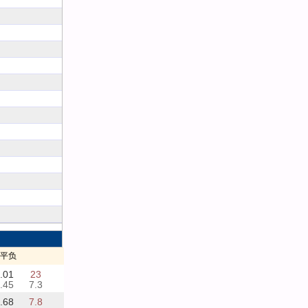
平负
.01
23
.45
7.3
.68
7.8