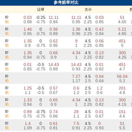
参考赔率对比
让球
大小
0.03
-0.25
11.11
11.11
4.5
0.03
51
即
0.88
-0.75
0.94
0.95
2.25
0.85
4.65
初
1.46
0
0.36
1.36
4.5
0.42
5.21
即
0.95
-0.75
0.89
0.96
2.25
0.84
4.85
初
1.35
0
0.62
9
4.5
0.06
451
即
0.9
-0.75
0.95
1
2.25
0.85
5
初
1.35
0
0.66
4.34
4.5
0.13
300
即
0.94
-0.75
0.9
1
2.25
0.82
4.25
初
0.01
-0.5
14.43
14.43
4.5
0.01
451
即
0.85
-0.75
0.89
0.93
2.25
0.82
4.7
初
7.27
4.5
0.04
56.04
即
1.17
2.5
0.64
5.2
初
1.25
-0.5
0.57
0.6
2.5
1.2
201
即
1.1
-0.5
0.67
1.2
2.5
0.6
4.8
初
1.33
0
0.65
4.34
4.5
0.13
300
即
0.94
0
0.9
1
2.25
0.82
4.15
初
0.89
-0.75
0.74
28
4.5
0.01
151
即
0.75
-0.75
0.86
1.1
2.5
0.67
4.6
初
1.4
0
0.61
7.5
4.5
0
51
即
1.09
-0.75
0.81
0.91
2.25
0.93
5.5
初