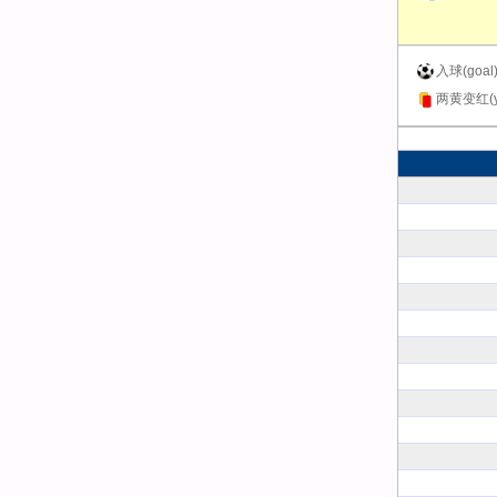
入球(goal
两黄变红(yel