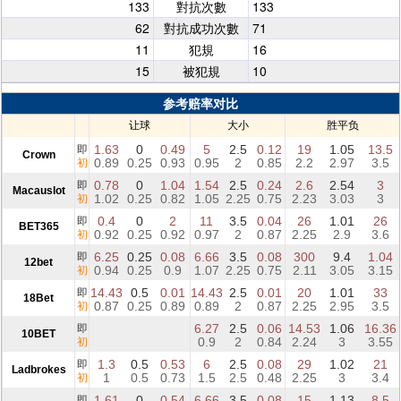
133
對抗次數
133
62
對抗成功次數
71
11
犯規
16
15
被犯規
10
参考赔率对比
让球
大小
胜平负
1.63
0
0.49
5
2.5
0.12
19
1.05
13.5
即
Crown
0.89
0.25
0.93
0.95
2
0.85
2.2
2.97
3.5
初
0.78
0
1.04
1.54
2.5
0.24
2.6
2.54
3
即
Macauslot
1.02
0.25
0.82
1.05
2.25
0.75
2.23
3.03
3
初
0.4
0
2
11
3.5
0.04
26
1.01
26
即
BET365
0.92
0.25
0.92
0.97
2
0.87
2.25
2.9
3.6
初
6.25
0.25
0.08
6.66
3.5
0.08
300
9.4
1.04
即
12bet
0.94
0.25
0.9
1.07
2.25
0.75
2.11
3.05
3.15
初
14.43
0.5
0.01
14.43
2.5
0.01
20
1.01
33
即
18Bet
0.87
0.25
0.89
0.89
2
0.87
2.25
2.95
3.5
初
6.27
2.5
0.06
14.53
1.06
16.36
即
10BET
0.9
2
0.84
2.24
3
3.55
初
1.3
0.5
0.53
6
2.5
0.08
29
1.02
21
即
Ladbrokes
1
0.5
0.73
1.5
2.5
0.48
2.25
3
3.4
初
1.61
0
0.54
6.66
3.5
0.08
15
1.13
8.5
即