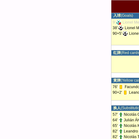
入球
(Goals)
9'
Lionel Me
38'
Lionel M
90+5'
Lione
红牌
(Red cards
黄牌
(Yellow ca
76'
Facundo
90+2'
Leand
换人
(Substituti
57'
Nicolás
64'
Julián Á
65'
Nicolás 
82'
Leandro
82'
Nicolás T