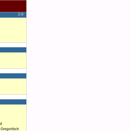
2-0
d
 Gregoritsch