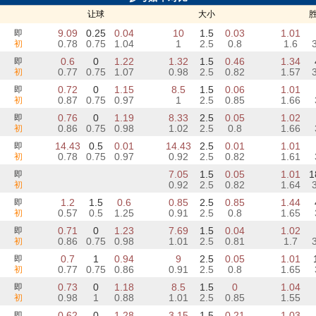
让球
大小
9.09
0.25
0.04
10
1.5
0.03
1.01
即
0.78
0.75
1.04
1
2.5
0.8
1.6
初
0.6
0
1.22
1.32
1.5
0.46
1.34
即
0.77
0.75
1.07
0.98
2.5
0.82
1.57
初
0.72
0
1.15
8.5
1.5
0.06
1.01
即
0.87
0.75
0.97
1
2.5
0.85
1.66
初
0.76
0
1.19
8.33
2.5
0.05
1.02
即
0.86
0.75
0.98
1.02
2.5
0.8
1.66
初
14.43
0.5
0.01
14.43
2.5
0.01
1.01
即
0.78
0.75
0.97
0.92
2.5
0.82
1.61
初
7.05
1.5
0.05
1.01
1
即
0.92
2.5
0.82
1.64
初
1.2
1.5
0.6
0.85
2.5
0.85
1.44
即
0.57
0.5
1.25
0.91
2.5
0.8
1.65
初
0.71
0
1.23
7.69
1.5
0.04
1.02
即
0.86
0.75
0.98
1.01
2.5
0.81
1.7
初
0.7
1
0.94
9
2.5
0.05
1.01
即
0.77
0.75
0.86
0.91
2.5
0.8
1.65
初
0.73
0
1.18
8.5
1.5
0
1.04
即
0.98
1
0.88
1.01
2.5
0.85
1.55
初
0.62
0
1.28
3.15
1.5
0.21
1.03
即