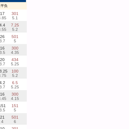
胜平负
17
301
3.85
5.1
4.4
7.25
3.55
5.2
26
501
3.7
5
16
300
3.5
4.35
20
434
3.7
5.25
8.25
100
3.75
5.2
4.2
6.5
3.7
5.25
16
300
3.45
4.15
151
151
3.5
5
21
501
4
6
10
201