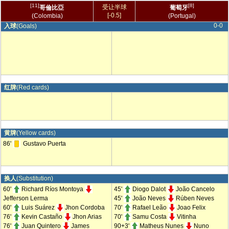
[11]
[8]
受让半球
哥倫比亞
葡萄牙
[-0.5]
(Colombia)
(Portugal)
0-0
入球
(Goals)
红牌
(Red cards)
黄牌
(Yellow cards)
86'
Gustavo Puerta
换人
(Substitution)
60'
Richard Ríos Montoya
45'
Diogo Dalot
João Cancelo
Jefferson Lerma
45'
João Neves
Rúben Neves
60'
Luis Suárez
Jhon Cordoba
70'
Rafael Leão
Joao Felix
76'
Kevin Castaño
Jhon Arias
70'
Samu Costa
Vitinha
76'
Juan Quintero
James
90+3'
Matheus Nunes
Nuno