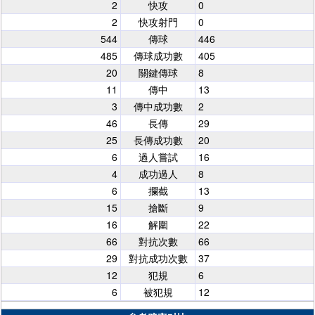
2
快攻
0
2
快攻射門
0
544
傳球
446
485
傳球成功數
405
20
關鍵傳球
8
11
傳中
13
3
傳中成功數
2
46
長傳
29
25
長傳成功數
20
6
過人嘗試
16
4
成功過人
8
6
攔截
13
15
搶斷
9
16
解圍
22
66
對抗次數
66
29
對抗成功次數
37
12
犯規
6
6
被犯規
12