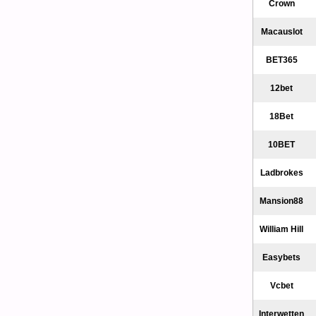
Crown
Macauslot
BET365
12bet
18Bet
10BET
Ladbrokes
Mansion88
William Hill
Easybets
Vcbet
Interwetten