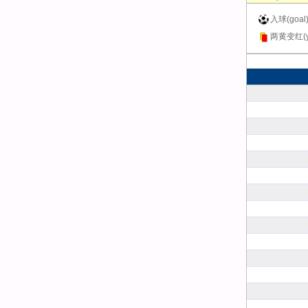
入球(goal
两黄变红(yel