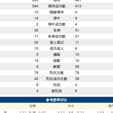
540
傳球成功數
413
12
關鍵傳球
4
14
傳中
9
2
傳中成功數
4
30
長傳
51
17
長傳成功數
21
20
過人嘗試
11
12
成功過人
6
5
攔截
10
14
搶斷
16
9
解圍
28
78
對抗次數
78
40
對抗成功次數
38
8
犯規
4
4
被犯規
8
参考赔率对比
让球
大小
胜
2.27
0.25
0.32
3.12
3.5
0.22
1.03
即