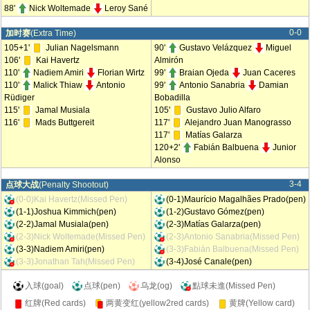
88'
Nick Woltemade
Leroy Sané
0-0
加时赛
(Extra Time)
105+1'
Julian Nagelsmann
90'
Gustavo Velázquez
Miguel
106'
Kai Havertz
Almirón
110'
Nadiem Amiri
Florian Wirtz
99'
Braian Ojeda
Juan Caceres
110'
Malick Thiaw
Antonio
99'
Antonio Sanabria
Damian
Rüdiger
Bobadilla
115'
Jamal Musiala
105'
Gustavo Julio Alfaro
116'
Mads Buttgereit
117'
Alejandro Juan Manograsso
117'
Matías Galarza
120+2'
Fabián Balbuena
Junior
Alonso
3-4
点球大战
(Penalty Shootout)
(0-0)Kai Havertz(Missed Pen)
(0-1)Maurício Magalhães Prado(pen)
(1-1)Joshua Kimmich(pen)
(1-2)Gustavo Gómez(pen)
(2-2)Jamal Musiala(pen)
(2-3)Matías Galarza(pen)
(2-3)Nick Woltemade(Missed Pen)
(2-3)Antonio Sanabria(Missed Pen)
(3-3)Nadiem Amiri(pen)
(3-3)Fabián Balbuena(Missed Pen)
(3-3)Jonathan Tah(Missed Pen)
(3-4)José Canale(pen)
入球(goal)
点球(pen)
乌龙(og)
點球未進(Missed Pen)
红牌(Red cards)
两黄变红(yellow2red cards)
黄牌(Yellow card)