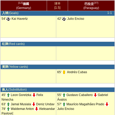
[12]
[37]
球半
德國
巴拉圭
[1.5]
(Germany)
(Paraguay)
1-1
入球
(Goals)
54'
Kai Havertz
42'
Julio Enciso
红牌
(Red cards)
黄牌
(Yellow cards)
65'
Andrés Cubas
换人
(Substitution)
45'
Leon Goretzka
Felix
55'
Gustavo Caballero
Gabriel
Nmecha
Ávalos
63'
Jamal Musiala
Deniz Undav
57'
Maurício Magalhães Prado
79'
Waldemar Anton
Aleksandar
Julio Enciso
Pavlović