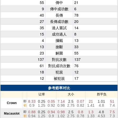
55
傳中
21
9
傳中成功數
6
40
長傳
78
27
長傳成功數
20
35
過人嘗試
14
15
成功過人
8
4
攔截
13
13
搶斷
33
23
解圍
55
137
對抗次數
137
61
對抗成功次數
76
18
犯規
12
12
被犯規
17
参考赔率对比
让球
大小
胜平负
8.33
0.25
0.05
7.14
2.5
0.07
21
1.01
51
即
Crown
0.9
1.25
0.92
0.98
2.75
0.82
1.41
4.8
7.4
初
0.88
0.25
0.94
0.98
2.5
0.8
1.3
4.8
7.5
即
Macauslot
0.94
1.25
0.9
1.02
2.75
0.78
1.33
4.53
7.3
初