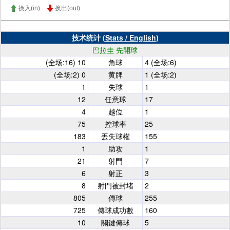
换入(in)
换出(out)
技术统计 (
Stats / English
)
巴拉圭 先開球
(全场:16) 10
角球
4 (全场:6)
(全场:2) 0
黄牌
1 (全场:2)
1
失球
1
12
任意球
17
4
越位
1
75
控球率
25
183
丟失球權
155
1
助攻
1
21
射門
7
6
射正
3
8
射門被封堵
2
805
傳球
255
725
傳球成功數
160
10
關鍵傳球
5