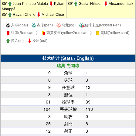
85'
Jean-Philippe Mateta
Kylian
89'
Gustaf Nilsson
Alexander Isak
Mbappé
85'
Rayan Cherki
Michael Olise
入球(goal)
点球(pen)
乌龙(og)
點球未進(Missed Pen)
红牌(Red cards)
两黄变红(yellow2red cards)
黄牌(Yellow card)
换入(in)
换出(out)
技术统计 (
Stats / English
)
瑞典 先開球
9
角球
1
0
失球
3
9
任意球
13
3
越位
1
61
控球率
39
104
丟失球權
113
3
助攻
0
25
射門
8
12
射正
3