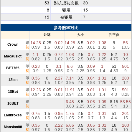
53
對抗成功次數
30
8
犯規
15
15
被犯規
7
参考赔率对比
让球
大小
胜平负
14.28
0.25
0.02
14.28
3.5
0.02
1.08
9
56
即
Crown
0.99
1.5
0.83
0.99
2.5
0.81
1.32
5
10.5
初
1.1
0.25
0.72
1.08
2.5
0.7
1.22
5.2
10
即
Macauslot
0.82
1.5
1.02
0.95
2.5
0.85
1.25
4.75
9.9
初
0.23
0
3.1
6.6
3.5
0.09
1
51
501
即
BET365
0.9
1.25
0.95
0.9
2.25
0.95
1.4
4.33
9
初
0.36
0
2.27
7.14
3.5
0.04
1.01
18
200
即
12bet
0.88
1.5
1.02
0.95
2.5
0.93
1.25
5.2
12
初
12.26
0.25
0.01
11.91
3.5
0.01
1.01
51
501
即
18Bet
0.94
1.25
0.83
0.94
2.5
0.83
1.4
4.3
8.25
初
6.45
3.5
0.06
1.09
8.15
53.55
即
10BET
0.83
2.25
0.95
1.29
5.4
13
初
0.75
1.5
0.95
1.75
2.5
0.4
1.01
51
201
即
Ladbrokes
0.83
1.5
0.85
1.05
2.5
0.7
1.3
4.4
15
初
0.35
0
2.22
6.66
3.5
0.05
1.01
18
200
即
Mansion88
0.97
1.5
0.87
0.97
2.5
0.85
1.28
4.9
10
初