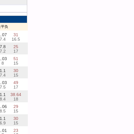
胜平负
1.07
31
7.4
16.5
7.8
25
7.2
17
1.03
51
8
15
1.1
30
7.4
15
1.03
49
7.5
17
1.1
38.64
8.4
18
1.06
29
8.5
15
1.1
30
6.9
15
1.01
23