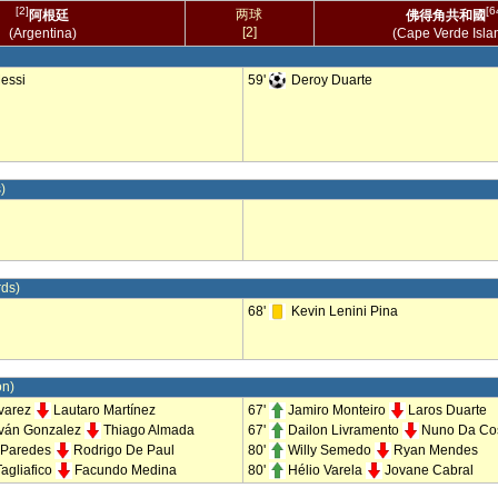
[2]
[6
两球
阿根廷
佛得角共和國
[2]
(Argentina)
(Cape Verde Isla
essi
59'
Deroy Duarte
)
rds)
68'
Kevin Lenini Pina
on)
lvarez
Lautaro Martínez
67'
Jamiro Monteiro
Laros Duarte
Iván Gonzalez
Thiago Almada
67'
Dailon Livramento
Nuno Da Co
 Paredes
Rodrigo De Paul
80'
Willy Semedo
Ryan Mendes
agliafico
Facundo Medina
80'
Hélio Varela
Jovane Cabral