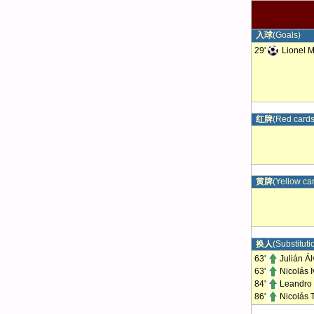
入球
(Goals)
29'
Lionel M
红牌
(Red cards
黄牌
(Yellow ca
换人
(Substituti
63'
Julián Á
63'
Nicolás 
84'
Leandro
86'
Nicolás T