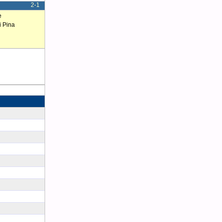
2-1
e
i Pina