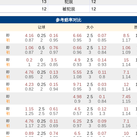
13
犯規
12
12
被犯規
12
参考赔率对比
让球
大小
4.16
0.25
0.16
6.66
2.5
0.07
8.5
即
0.87
2
0.95
0.95
3
0.85
1.17
初
1.06
0.5
0.76
0.66
2.5
1.12
1.06
即
0.87
2
0.97
0.96
3
0.84
1.09
初
0.2
0
3.5
4.9
2.5
0.14
15
即
1
2.25
0.85
0.93
3
0.93
1.14
初
4.76
0.25
0.13
5.55
2.5
0.11
7.1
即
0.85
2
1.05
1.08
3
0.8
1.14
初
4.23
0.25
0.15
9.71
2.5
0.03
12
即
0.82
2
0.94
0.95
3
0.81
1.14
初
4.98
2.5
0.1
7.45
即
0.9
3
0.84
1.15
初
1.15
2.5
0.61
4.5
2.5
0.12
11
即
1.25
2.5
0.57
0.57
2.5
1.3
1.14
初
4.76
0.25
0.11
6.25
2.5
0.09
7.1
即
1.17
2.25
0.69
0.97
3
0.85
1.16
初
0.89
2.25
0.74
6.5
2.5
0.07
10
即