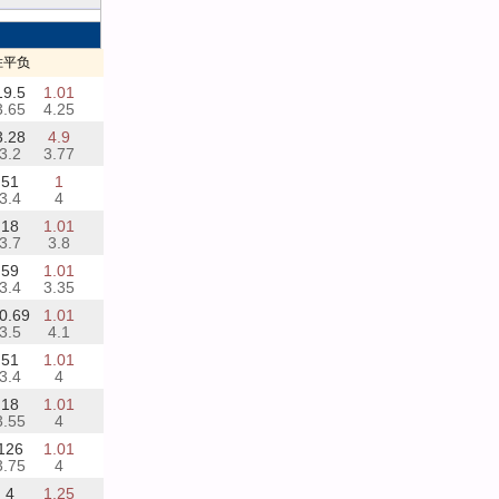
胜平负
19.5
1.01
3.65
4.25
3.28
4.9
3.2
3.77
51
1
3.4
4
18
1.01
3.7
3.8
59
1.01
3.4
3.35
0.69
1.01
3.5
4.1
51
1.01
3.4
4
18
1.01
3.55
4
126
1.01
3.75
4
4
1.25