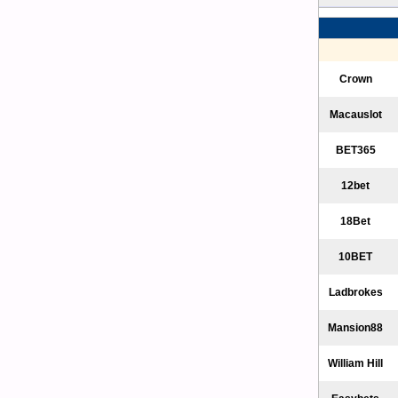
Crown
Macauslot
BET365
12bet
18Bet
10BET
Ladbrokes
Mansion88
William Hill