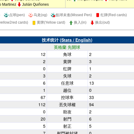
o Martinez
Julián Quiñones
)
点球(pen)
乌龙(og)
點球未進(Missed Pen)
红牌(Red cards)
low2red cards)
黄牌(Yellow card)
换入(in)
换出(out)
技术统计 (
Stats / English
)
英格蘭 先開球
12
角球
2
2
黄牌
3
0
红牌
1
3
失球
2
6
任意球
13
1
越位
0
67
控球率
33
112
丟失球權
94
0
助攻
2
20
射門
6
5
射正
5
7
射門被封堵
0