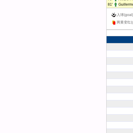
81'
Guillerm
入球(goal
两黄变红(yel