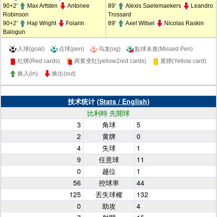
90+2'
Max Arfsten
Antonee
89'
Alexis Saelemaekers
Leandro
Robinson
Trossard
90+2'
Haji Wright
Folarin
89'
Axel Witsel
Nicolas Raskin
Balogun
入球(goal)
点球(pen)
乌龙(og)
點球未進(Missed Pen)
红牌(Red cards)
两黄变红(yellow2red cards)
黄牌(Yellow card)
换入(in)
换出(out)
技术统计 (
Stats / English
)
比利時 先開球
3
角球
5
2
黄牌
0
4
失球
1
9
任意球
11
0
越位
1
56
控球率
44
125
丟失球權
132
0
助攻
4