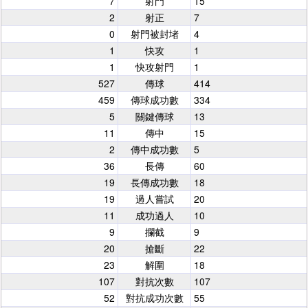
7
射門
15
2
射正
7
0
射門被封堵
4
1
快攻
1
1
快攻射門
1
527
傳球
414
459
傳球成功數
334
5
關鍵傳球
13
11
傳中
15
2
傳中成功數
5
36
長傳
60
19
長傳成功數
18
19
過人嘗試
20
11
成功過人
10
9
攔截
9
20
搶斷
22
23
解圍
18
107
對抗次數
107
52
對抗成功次數
55