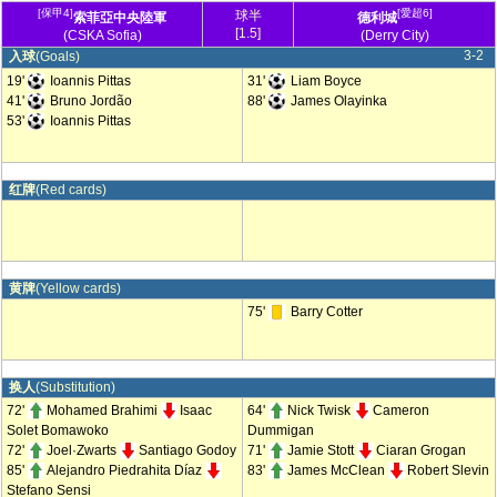
[保甲4]
[愛超6]
球半
索菲亞中央陸軍
德利城
[1.5]
(CSKA Sofia)
(Derry City)
3-2
入球
(Goals)
19'
Ioannis Pittas
31'
Liam Boyce
41'
Bruno Jordão
88'
James Olayinka
53'
Ioannis Pittas
红牌
(Red cards)
黄牌
(Yellow cards)
75'
Barry Cotter
换人
(Substitution)
72'
Mohamed Brahimi
Isaac
64'
Nick Twisk
Cameron
Solet Bomawoko
Dummigan
72'
Joel·Zwarts
Santiago Godoy
71'
Jamie Stott
Ciaran Grogan
85'
Alejandro Piedrahita Díaz
83'
James McClean
Robert Slevin
Stefano Sensi