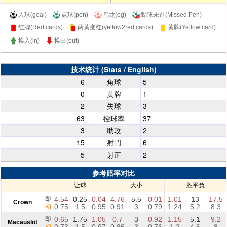
入球(goal)
点球(pen)
乌龙(og)
點球未進(Missed Pen)
红牌(Red cards)
两黄变红(yellow2red cards)
黄牌(Yellow card)
换入(in)
换出(out)
技术统计 (
Stats / English
)
6
角球
5
0
黄牌
1
2
失球
3
63
控球率
37
3
助攻
2
15
射門
6
5
射正
2
参考赔率对比
让球
大小
胜平负
4.54
0.25
0.04
4.76
5.5
0.01
1.01
13
17.5
即
Crown
0.75
1.5
0.95
0.91
3
0.79
1.24
5.2
8.3
初
0.65
1.75
1.05
0.7
3
0.92
1.15
5.1
9.2
即
Macauslot