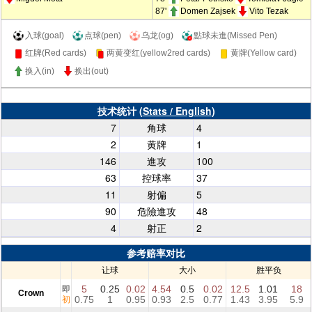
87'
Domen Zajsek
Vito Tezak
入球(goal)
点球(pen)
乌龙(og)
點球未進(Missed Pen)
红牌(Red cards)
两黄变红(yellow2red cards)
黄牌(Yellow card)
换入(in)
换出(out)
技术统计 (
Stats / English
)
7
角球
4
2
黄牌
1
146
進攻
100
63
控球率
37
11
射偏
5
90
危險進攻
48
4
射正
2
参考赔率对比
让球
大小
胜平负
5
0.25
0.02
4.54
0.5
0.02
12.5
1.01
18
即
Crown
0.75
1
0.95
0.93
2.5
0.77
1.43
3.95
5.9
初