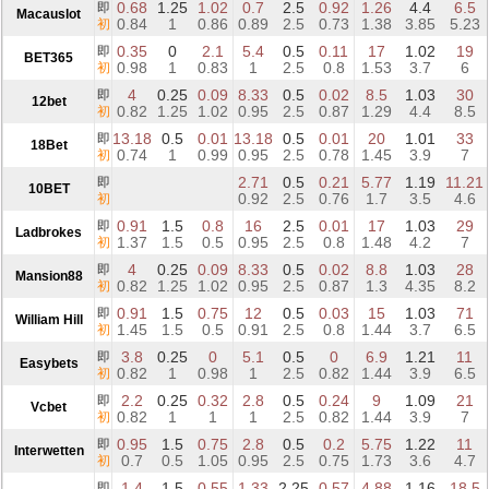
0.68
1.25
1.02
0.7
2.5
0.92
1.26
4.4
6.5
即
Macauslot
0.84
1
0.86
0.89
2.5
0.73
1.38
3.85
5.23
初
0.35
0
2.1
5.4
0.5
0.11
17
1.02
19
即
BET365
0.98
1
0.83
1
2.5
0.8
1.53
3.7
6
初
4
0.25
0.09
8.33
0.5
0.02
8.5
1.03
30
即
12bet
0.82
1.25
1.02
0.95
2.5
0.87
1.29
4.4
8.5
初
13.18
0.5
0.01
13.18
0.5
0.01
20
1.01
33
即
18Bet
0.74
1
0.99
0.95
2.5
0.78
1.45
3.9
7
初
2.71
0.5
0.21
5.77
1.19
11.21
即
10BET
0.92
2.5
0.76
1.7
3.5
4.6
初
0.91
1.5
0.8
16
2.5
0.01
17
1.03
29
即
Ladbrokes
1.37
1.5
0.5
0.95
2.5
0.8
1.48
4.2
7
初
4
0.25
0.09
8.33
0.5
0.02
8.8
1.03
28
即
Mansion88
0.82
1.25
1.02
0.95
2.5
0.87
1.3
4.35
8.2
初
0.91
1.5
0.75
12
0.5
0.03
15
1.03
71
即
William Hill
1.45
1.5
0.5
0.91
2.5
0.8
1.44
3.7
6.5
初
3.8
0.25
0
5.1
0.5
0
6.9
1.21
11
即
Easybets
0.82
1
0.98
1
2.5
0.82
1.44
3.9
6.5
初
2.2
0.25
0.32
2.8
0.5
0.24
9
1.09
21
即
Vcbet
0.82
1
1
1
2.5
0.82
1.44
3.9
7
初
0.95
1.5
0.75
2.8
0.5
0.2
5.75
1.22
11
即
Interwetten
0.7
0.5
1.05
0.95
2.5
0.75
1.73
3.6
4.7
初
1.4
1.5
0.55
1.33
2.25
0.57
4.88
1.16
18.5
即