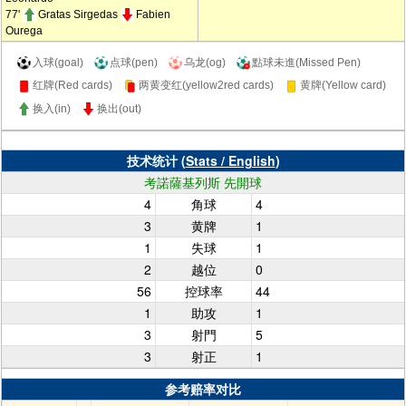
77'
Gratas Sirgedas
Fabien
Ourega
入球(goal)
点球(pen)
乌龙(og)
點球未進(Missed Pen)
红牌(Red cards)
两黄变红(yellow2red cards)
黄牌(Yellow card)
换入(in)
换出(out)
技术统计 (
Stats / English
)
考諾薩基列斯 先開球
4
角球
4
3
黄牌
1
1
失球
1
2
越位
0
56
控球率
44
1
助攻
1
3
射門
5
3
射正
1
参考赔率对比