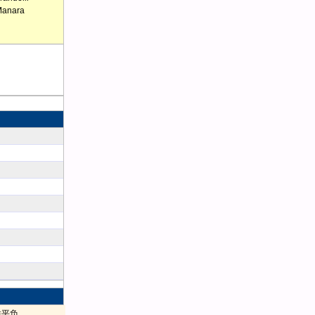
Manara
胜平负