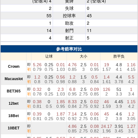
(全场:4) 4
黄牌
2 (全场:4)
2
失球
0
55
控球率
45
1
助攻
2
14
射門
11
4
射正
5
参考赔率对比
让球
大小
胜平负
5.26
0.25
0.01
4.76
2.5
0.01
19
4.8
1.16
即
Crown
0.79
0.75
1.03
0.85
3
0.95
1.57
4.1
4.15
初
1.2
0.25
0.56
1.2
1.5
0.5
1.4
4.4
5.5
即
Macauslot
0.8
0.75
0.98
0.88
3
0.84
1.61
3.78
4.2
初
0.32
0
2.3
6.8
2.5
0.09
126
51
1
即
BET365
0.78
0.25
1.03
0.95
2.75
0.85
2
3.3
3.4
初
0.38
0
1.85
8.33
2.5
0.02
46
4.45
1.15
即
12bet
0.81
0.5
0.95
0.84
2.75
0.92
1.59
3.9
4.2
初
0.39
0
1.87
7.14
2.5
0.06
45
4.6
1.2
即
18Bet
0.81
0.25
0.92
0.92
2.75
0.81
2
3.8
3.05
初
4.86
2.5
0.08
24.17
3.91
1.27
即
10BET
0.85
2.75
0.82
1.96
3.45
3.5
初