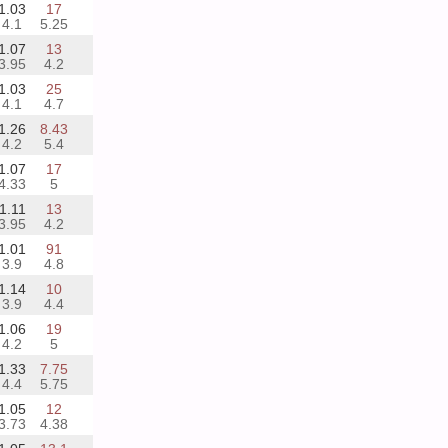
1.03
17
4.1
5.25
1.07
13
3.95
4.2
1.03
25
4.1
4.7
1.26
8.43
4.2
5.4
1.07
17
4.33
5
1.11
13
3.95
4.2
1.01
91
3.9
4.8
1.14
10
3.9
4.4
1.06
19
4.2
5
1.33
7.75
4.4
5.75
1.05
12
3.73
4.38