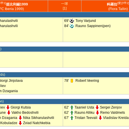
甲1]
[愛沙甲2
一球
提比利錫1999
科羅拉
[1]
FC Iberia 1999)
(Flora Tallin)
harulashvili
69'
Tony Varjund
harulashvili
84'
Rauno Sappinen(pen)
)
rds)
iorgi Jinjolava
78'
Robert Veering
liev
n Dzagania
on)
liev
Giorgi Kutsia
62'
Taaniel Usta
Sergei Zenjov
rune
Vakho Bedoshvili
62'
Rauno Alliku
Remo Valdmets
n Dzagania
Nika Sikharulashvili
67'
Tristan Teevali
Vladislav Kreida
i Kobuladze
Zviad Natchkebia