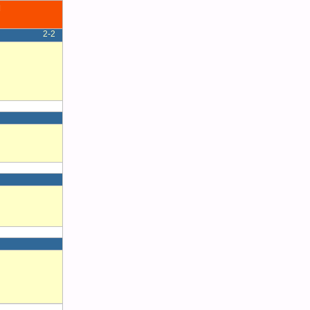
]
2-2