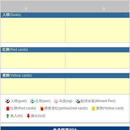
()
()
-
入球
(Goals)
红牌
(Red cards)
黄牌
(Yellow cards)
入球(goal)
点球(pen)
乌龙(og)
點球未進(Missed Pen)
红牌(Red cards)
两黄变红(yellow2red cards)
黄牌(Yellow card)
换入(in)
换出(out)
参考赔率对比