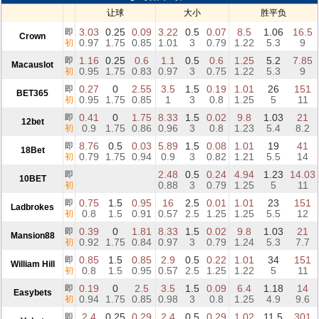
让球
大小
胜平负
3.03
0.25
0.09
3.22
0.5
0.07
8.5
1.06
16.5
即
Crown
0.97
1.75
0.85
1.01
3
0.79
1.22
5.3
9
初
1.16
0.25
0.6
1.1
0.5
0.6
1.25
5.2
7.85
即
Macauslot
0.95
1.75
0.83
0.97
3
0.75
1.22
5.3
9
初
0.27
0
2.55
3.5
1.5
0.19
1.01
26
151
即
BET365
0.95
1.75
0.85
1
3
0.8
1.25
5
11
初
0.41
0
1.75
8.33
1.5
0.02
9.8
1.03
21
即
12bet
0.9
1.75
0.86
0.96
3
0.8
1.23
5.4
8.2
初
8.76
0.5
0.03
5.89
1.5
0.08
1.01
19
41
即
18Bet
0.79
1.75
0.94
0.9
3
0.82
1.21
5.5
14
初
2.48
0.5
0.24
4.94
1.23
14.03
即
10BET
0.88
3
0.79
1.25
5
11
初
0.75
1.5
0.95
16
2.5
0.01
1.01
23
151
即
Ladbrokes
0.8
1.5
0.91
0.57
2.5
1.25
1.25
5.5
12
初
0.39
0
1.81
8.33
1.5
0.02
9.8
1.03
21
即
Mansion88
0.92
1.75
0.84
0.97
3
0.79
1.24
5.3
7.7
初
0.85
1.5
0.85
2.9
0.5
0.22
1.01
34
151
即
William Hill
0.8
1.5
0.95
0.57
2.5
1.25
1.22
5
11
初
0.19
0
2.5
3.5
1.5
0.09
6.4
1.18
14
即
Easybets
0.94
1.75
0.85
0.98
3
0.8
1.25
4.9
9.6
初
2.4
0.25
0.29
2.4
0.5
0.29
1.02
11.5
301
即